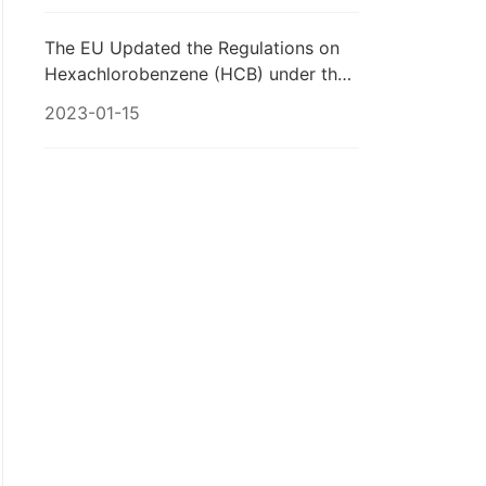
The EU Updated the Regulations on
Hexachlorobenzene (HCB) under the
Persistent Organic Pollutants (POPs)
2023-01-15