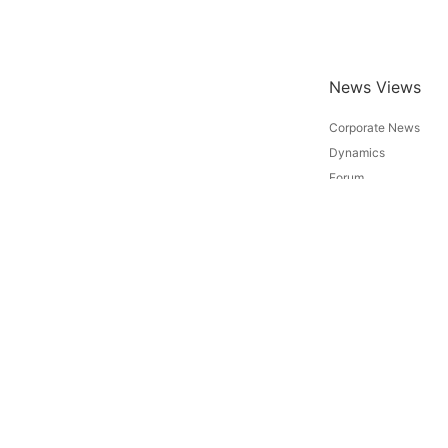
News Views
Corporate News
Dynamics
Forum
Exhibition
Beijing Comens
Nantong Co
Tel：
010-81334710
Tel：
0513-801511
Add：No.14, Yanshan Industrial
Add：Yangkou Che
Zone, Fangshan District, Beiiing,
Industrial Park, Ru
China
Economic Develop
Nantong City, Jian