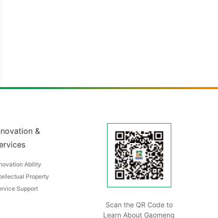
nnovation &
ervices
novation Ability
tellectual Property
rvice Support
Scan the QR Code to
Learn About Gaomeng