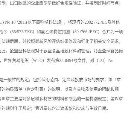
限制，出口欧盟的企业应尽早做好合规性验证，并控制好时间节点，
U) No 10 /2011(
以下简称塑料法规
)
，将现行的
2002 /72 /EC
及其修
指令（
85/572/EEC
）和氯乙烯特定措施（
80 /766 /EEC
）合并为一项
到法规层面，并按照最新风险评估结果修改和细化了相关安全要求，
因此，欧盟塑料法规对于欧盟食品接触材料的管理，乃至全球食品接
，世界贸易组织（
WTO
）发布第
23-0494
号文件，对（
EU
）
No
是一般性的规定，包括适用范围、定义及投放市场的要求；第Ⅱ章
可的物质清单（肯定列表）的说明，以及有关物质使用的限制和规
第Ⅲ章主要是对多层和多材质的材料和制品的一些特别规定；第Ⅳ章
估的规则作了规定；第Ⅵ章包含过渡条款和实施与生效日期。