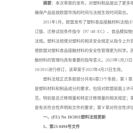
摘要
：本次草案的发布，对塑料制品提出了更多
确保产品投放欧盟市场的时间与法规生效时间契合。
2011
年
1
月，欧盟发布了塑料食品接触材料法规
(E
订版、迁移试验条件指令（
97 /48 /EC
）、食品模拟物
法规。塑料法规使对塑料的相关安全规定从指令上升
使欧盟对塑料食品接触材料的安全性管理更为科学。
触材料的管理均具有重要的指导意义。
2023
年
1
月
23
日
10/2011
进行修订，该草案于
2023
年
4
月
23
日生效。
塑料法规正式条款部分共有
6
章
23
个条款，第Ⅰ章
是塑料材料和制品成分的要求，包括对欧盟层面上许
范，特别是总迁移限量和特定迁移限量的相关规定；
是有关符合性声明和文件的要求；第Ⅴ章对符合性评
一、
(EU) No 10/2011
塑料法规更新
1
、第
23-0494
号文件