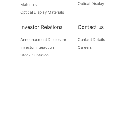
Optical Display
Materials
Optical Display Materials
Investor Relations
Contact us
Announcement Disclosure
Contact Details
Investor Interaction
Careers
Stock Quotation
mens
Wuhan Huasen
Jiangsu 
68
Tel：
027-84891116
Tel：
0513-80
mical
Add：No. 105, Quanli 4th Road,
Add：Yangkou
dong Coastal
Wuhan Economic and
Industrial Par
ment Zone,
Technological Development Zone,
Economic Dev
gsu Province
Hubei Province
Nantong City, 