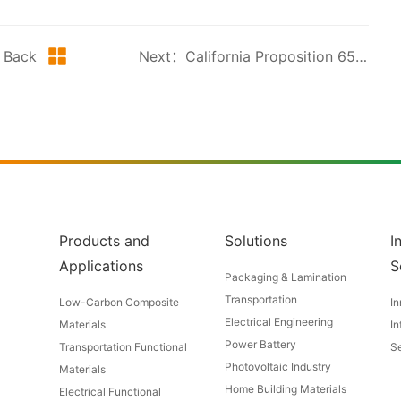
Back
Next：California Proposition 65 List Adds Three New Substances
Products and
Solutions
I
Applications
S
Packaging & Lamination
Transportation
Low-Carbon Composite
In
Electrical Engineering
Materials
In
Power Battery
Transportation Functional
Se
Photovoltaic Industry
Materials
Home Building Materials
Electrical Functional