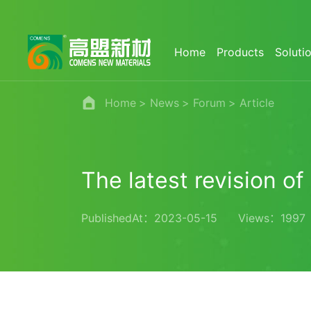
Home
Products
Soluti
Home
News
Forum
Article
The latest revision o
PublishedAt：2023-05-15
Views：1997