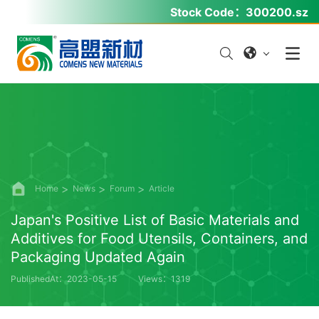
Stock Code：
300200.sz
Home
News
Forum
Article
Japan's Positive List of Basic Materials and
Additives for Food Utensils, Containers, and
Packaging Updated Again
PublishedAt：2023-05-15
Views：1319