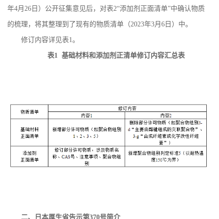
年
4
月
26
日）公开征集意见后，对表
2
“添加剂正面清单”中确认物质
的梳理，将其整理到了现有的物质清单（
2023
年
3
月
6
日）中。
修订内容详见表
1
。
表
1
基础材料和添加剂正清单修订内容汇总表
二、日本厚生省告示第
370
号简介