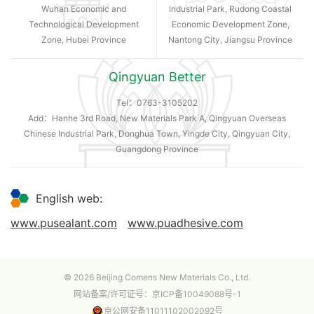
Wuhan Economic and
Industrial Park, Rudong Coastal
Technological Development
Economic Development Zone,
Zone, Hubei Province
Nantong City, Jiangsu Province
Qingyuan Better
Tel：
0763-3105202
Add：Hanhe 3rd Road, New Materials Park A, Qingyuan Overseas
Chinese Industrial Park, Donghua Town, Yingde City, Qingyuan City,
Guangdong Province
English web:
www.pusealant.com
www.puadhesive.com
© 2026 Beijing Comens New Materials Co., Ltd.
网站备案/许可证号：
京ICP备10049088号-1
京公网安备11011102002092号