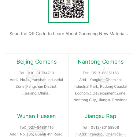
Scan the QR Code to Learn About Gaomeng New Materials
Beijing Comens
Nantong Comens
Tel：
010-81334710
Tel：
0513-80151168
Add：No.14, Yanshan Industrial
Add：Yangkou Chemical
Zone, Fangshan District,
Industrial Park, Rudong Coastal
Beiiing, China
Economic Development Zone,
Nantong City, Jiangsu Province
Wuhan Huasen
Jiangsu Rap
Tel：
027-84891116
Tel：
0513-80158908
Add：No. 105, Quanli 4th Road,
Add：Yangkou Chemical